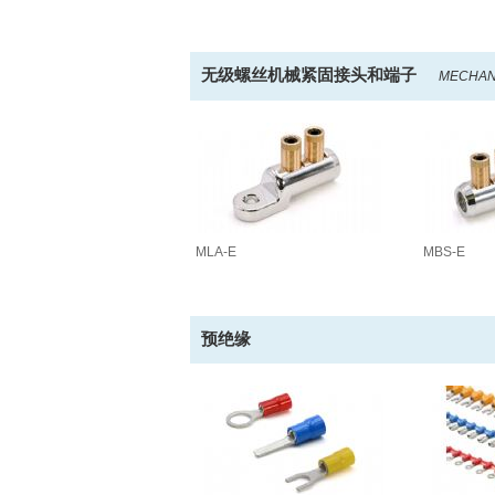
无级螺丝机械紧固接头和端子
MECHAN
MLA-E
MBS-E
预绝缘