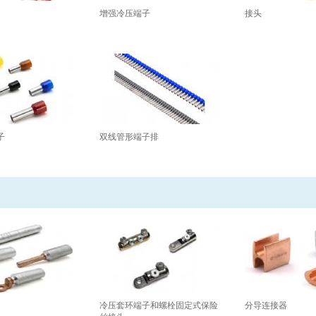
增强冷压端子
接头
子
双线管形端子排
冷压套环端子和螺栓固定式保险
分导连接器