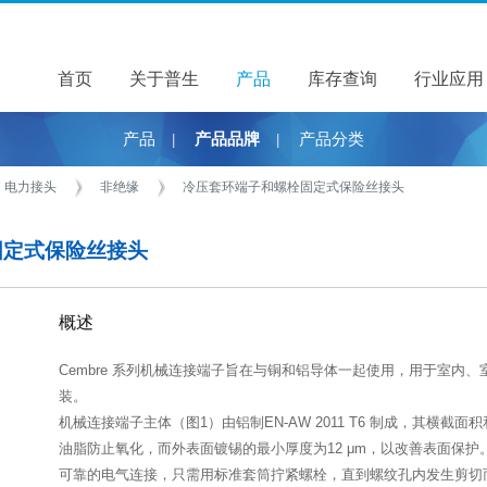
首页
关于普生
关于普生
产品
产品
库存查询
行业应用
产品
产品品牌
产品分类
|
|
电力接头
非绝缘
冷压套环端子和螺栓固定式保险丝接头
固定式保险丝接头
概述
Cembre 系列机械连接端子旨在与铜和铝导体一起使用，用于室内、
装。
机械连接端子主体（图1）由铝制EN-AW 2011 T6 制成，其横
油脂防止氧化，而外表面镀锡的最小厚度为12 μm，以改善表面保
可靠的电气连接，只需用标准套筒拧紧螺栓，直到螺纹孔内发生剪切