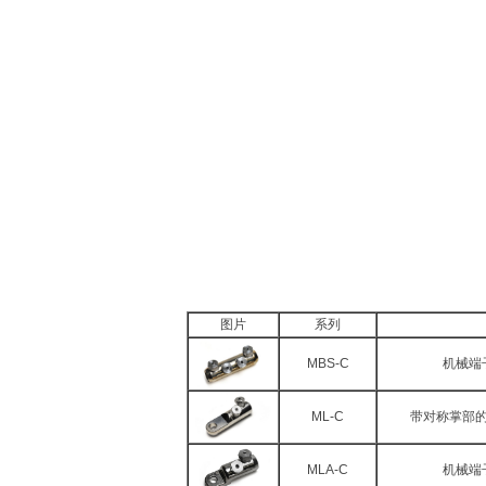
图片
系列
MBS-C
机械端
ML-C
带对称掌部的
MLA-C
机械端