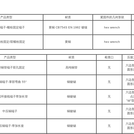
产品类型
材质
紧固件的几何形状
端子-螺栓固定端子
黄铜 CB754S EN 1982 镀镍
hex wrench
螺栓固定/双螺栓固定
黄铜
hex wrench
产品类型
材质
检查口
压接
六边
型铜管端子双孔固定
高纯铜管
无
圆形
六边
铜端子-掌部弯曲 55°
铜镀锡
无
圆形
六边
圆环接线端子带加长管
铜镀锡
无
点
"W"
六边
中压铜端子
铜镀锡
无
圆形
六边
压铜端子-带加长套
铜镀锡
无
圆形