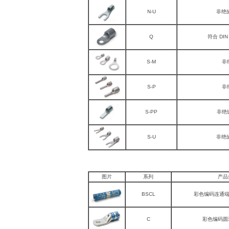
N-U
非绝
Q
符合 DIN
S-M
非
S-P
非
S-PP
非绝
S-U
非绝
图片
系列
产品
BSCL
彩色编码连通端
C
彩色编码圆