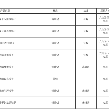
产品类型
材质
接缝
压接方
六边形压
缘平头接线端子
铜镀锡
钎焊
点压
六边形压
缘针式连接端子
铜镀锡
钎焊
点压
六边形压
° 圆形针式端子
铜镀锡
钎焊
点压
六边形压
绝缘叉形端子
铜镀锡
钎焊
点压
绝缘环形端子
铜镀锡
未钎焊
点压
绝缘公头端子
黄铜
-
点压
绝缘引脚端子
铜镀锡
未钎焊
点压
缘平头接线端子
铜镀锡
未钎焊
点压