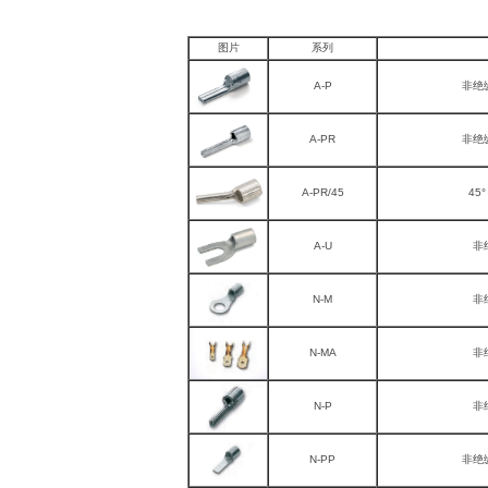
图片
系列
A-P
非绝
A-PR
非绝
A-PR/45
45
A-U
非
N-M
非
N-MA
非
N-P
非
N-PP
非绝