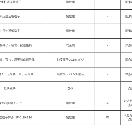
中压杆式连接端子
铜镀锡
-
圆形
中压连通铜端子
铜镀锡
-
圆形
中压连通铜端子
铜镀锡
-
圆形
接端子 - 铝管，配连接柄
双金属
-
深点
管，盲接，用于铝或铜导体
纯度高于99.5% 的铝
-
深点
端子，无阻塞，用于铝导体
纯度高于99.5% 的铝
-
深点
母头端子
黄铜
-
点
六边
铜管压接端子-90°
铜镀锡
有
点
六边
端子符合 NF C 20-130
铜镀锡
有
点