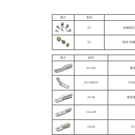
图片
系列
21
机械固定
23
线夹-单
图片
系列
2A-2M
重
2A-2M/55º
中压
2A-M
重型
CA-2M
CA-M
中