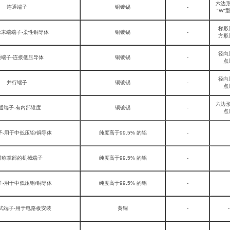
六边
连通端子
铜镀锡
-
"W"
梯形
末端端子-柔性铜导体
铜镀锡
-
方形
径向
通端子-连接低压导体
铜镀锡
-
点
径向
并行端子
铜镀锡
-
点
六边
通端子-有内部锥度
铜镀锡
-
点
子-用于中低压铝/铜导体
纯度高于99.5% 的铝
-
对称掌部的机械端子
纯度高于99.5% 的铝
-
子-用于中低压铝/铜导体
纯度高于99.5% 的铝
-
式端子-用于电路板安装
黄铜
-
-