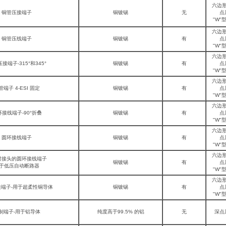
六边
铜管压接端子
铜镀锡
无
点
"W"
六边
铜管压线端子
铜镀锡
有
点
"W"
六边
接端子-315°和345°
铜镀锡
有
点
"W"
六边
管端子 4-ESI 固定
铜镀锡
有
点
"W"
六边
接线端子-90°折叠
铜镀锡
有
点
"W"
六边
圆环接线端子
铜镀锡
有
点
"W"
六边
封接头的圆环接线端子
铜镀锡
有
点
于低压自动断路器
"W"
六边
端子-用于超柔性铜导体
铜镀锡
有
点
"W"
制端子-用于铝导体
纯度高于99.5% 的铝
无
深点