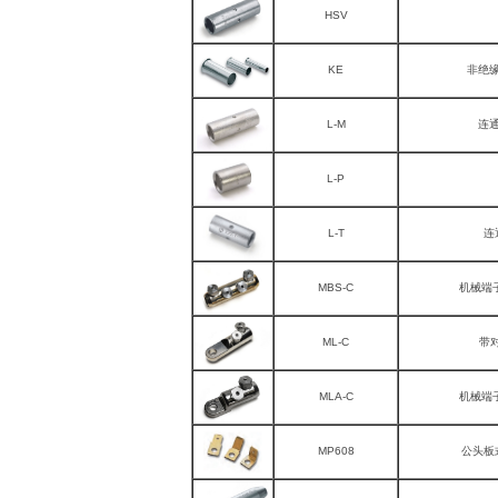
HSV
KE
非绝缘
L-M
连
L-P
L-T
连
MBS-C
机械端
ML-C
带
MLA-C
机械端
MP608
公头板