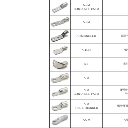
A-2M
CONTAINED PALM
A-2M
A-2M ANGLED
铜管压
A-4ESI
铜
A-L
圆环
A-M
A-M
配密
CONTAINED PALM
用
A-M
铜管压接
FINE STRANDED
AA-M
铝