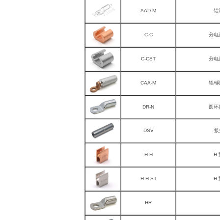
AAD-M
铝
C-C
分电
C-CST
分电
CAA-M
铝/
DR-N
圆环接
DSV
接头
H-H
H
H-H-ST
H
HR