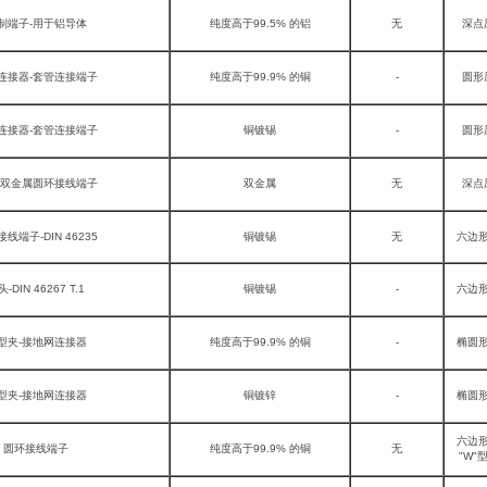
制端子-用于铝导体
纯度高于99.5% 的铝
无
深点
连接器-套管连接端子
纯度高于99.9% 的铜
-
圆形
连接器-套管连接端子
铜镀锡
-
圆形
铜双金属圆环接线端子
双金属
无
深点
线端子-DIN 46235
铜镀锡
无
六边
-DIN 46267 T.1
铜镀锡
-
六边
 型夹-接地网连接器
纯度高于99.9% 的铜
-
椭圆
 型夹-接地网连接器
铜镀锌
-
椭圆
六边
圆环接线端子
纯度高于99.9% 的铜
无
"W"