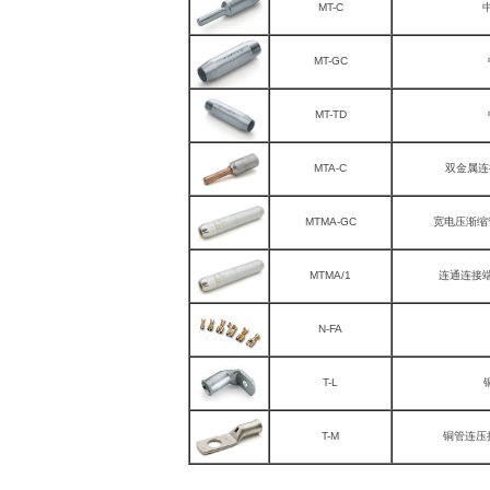
MT-C
MT-GC
MT-TD
MTA-C
双金属连
MTMA-GC
宽电压渐缩
MTMA/1
连通连接
N-FA
T-L
T-M
铜管连压接