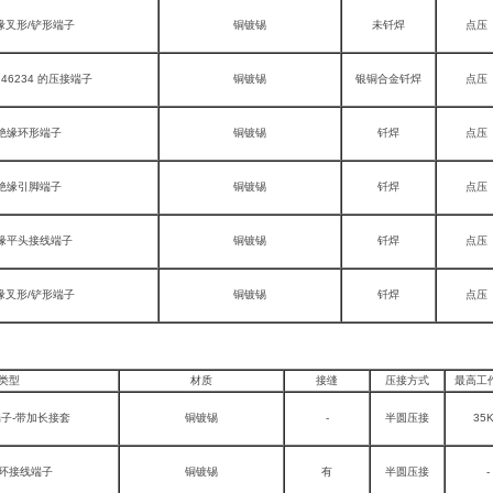
缘叉形/铲形端子
铜镀锡
未钎焊
点压
 46234 的压接端子
铜镀锡
银铜合金钎焊
点压
绝缘环形端子
铜镀锡
钎焊
点压
绝缘引脚端子
铜镀锡
钎焊
点压
缘平头接线端子
铜镀锡
钎焊
点压
缘叉形/铲形端子
铜镀锡
钎焊
点压
类型
材质
接缝
压接方式
最高工
子-带加长接套
铜镀锡
-
半圆压接
35
环接线端子
铜镀锡
有
半圆压接
-