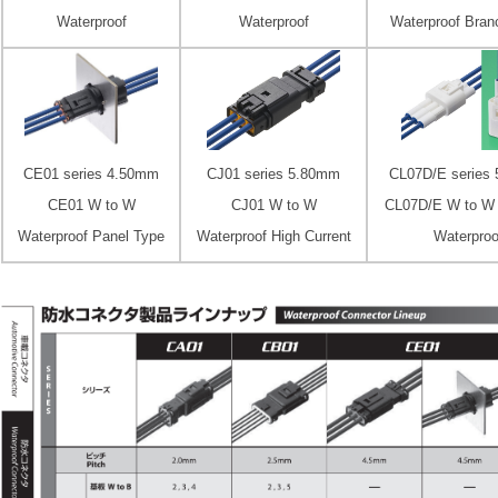
Waterproof
Waterproof
Waterproof Bran
CE
01 series 4.50mm
CJ
01 series 5.80mm
CL07D/E series
CE
01 W to W
CJ
01 W to W
CL07D/E
W to W 
Waterproof Panel Type
Waterproof High Current
Waterproo