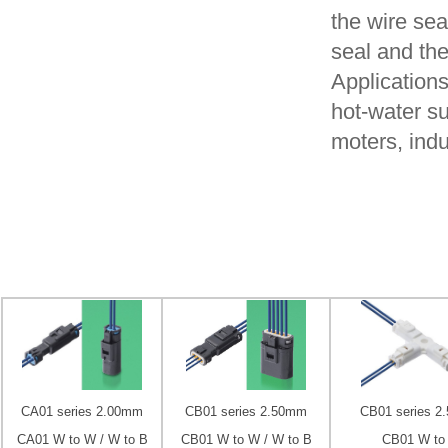
the wire sea
seal and the
Applications
hot-water s
moters, indus
CA01 series 2.00mm
CB01 series 2.50mm
CB01 series 
CA01 W to W / W to B
CB01 W to W / W to B
CB01 W to