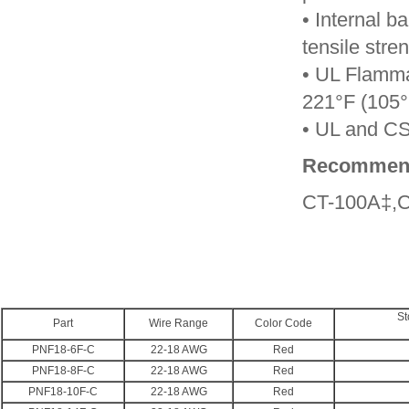
• Internal 
tensile stre
• UL Flamma
221°F (105
• UL and CS
Recomme
CT-100A‡,C
St
Part
Wire Range
Color Code
PNF18-6F-C
22-18 AWG
Red
PNF18-8F-C
22-18 AWG
Red
PNF18-10F-C
22-18 AWG
Red