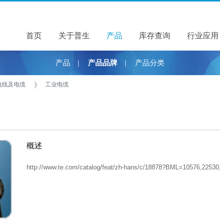
首页
关于普生
关于普生
产品
产品
库存查询
行业应用
产品
产品品牌
产品分类
|
|
电线及电缆
工业电缆
概述
http://www.te.com/catalog/feat/zh-hans/c/18878?BML=10576,22530