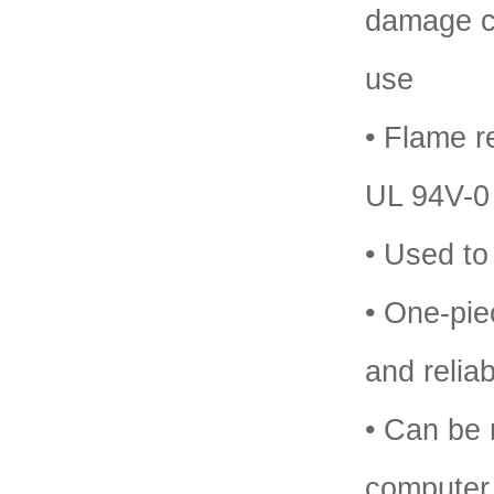
damage
c
use
• Flame r
UL 94V-0
• Used to
• One-pie
and reliabi
• Can be
computer 