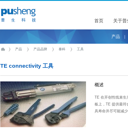
首页
关于普
关于普
产品
|
产品
产品品牌
泰科
工具
TE connectivity 工具
概述
TE 在开创性线束
板上，TE 提供最
具寿命并尽可能减少